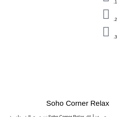
اضغط للتكبير
Soho Corner Relax
مجموعة أرائك Soho Corner Relax تضيف جمالية معاصرة