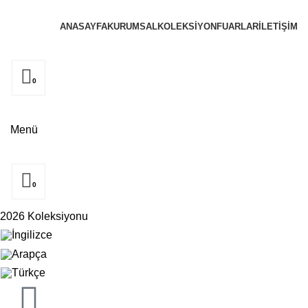
ANASAYFA
KURUMSAL
KOLEKSIYON
FUARLAR
İLETIŞIM
0
Menü
0
2026 Koleksiyonu