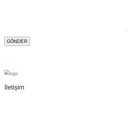
İletişim
Adres:
Kayseri Merkez Organize Sanayi Bölgesi 29.
Cadde No: 45 Melikgazi/Kayseri
Telefon:
0505 804 67 56
Email:
info@sannafurniture.com