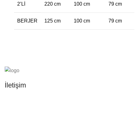
2’LI
220 cm
100 cm
79 cm
BERJER
125 cm
100 cm
79 cm
İletişim
Adres:
Kayseri Merkez Organize Sanayi Bölgesi 29.
Cadde No: 45 Melikgazi/Kayseri
Telefon:
0505 804 67 56
Email:
info@sannafurniture.com