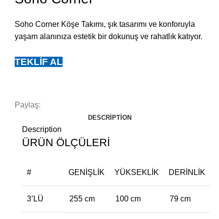
Soho Corner Köşe Takımı, şık tasarımı ve konforuyla
yaşam alanınıza estetik bir dokunuş ve rahatlık katıyor.
TEKLIF AL
Paylaş:
DESCRIPTION
Description
ÜRÜN ÖLÇÜLERİ
#
GENIŞLIK
YÜKSEKLIK
DERINLIK
3’LÜ
255 cm
100 cm
79 cm