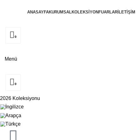
ANASAYFA
KURUMSAL
KOLEKSIYON
FUARLAR
İLETIŞIM
0
Menü
0
2026 Koleksiyonu